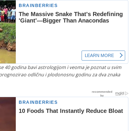
i se 40 godina bavi astrologijom i veoma je poznat u svim
 prognozirao odličnu i plodonosnu godinu za dva znaka