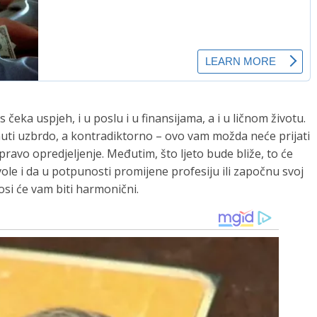
 čeka uspjeh, i u poslu i u finansijama, a i u ličnom životu.
enuti uzbrdo, a kontradiktorno – ovo vam možda neće prijati
 pravo opredjeljenje. Međutim, što ljeto bude bliže, to će
vole i da u potpunosti promijene profesiju ili započnu svoj
osi će vam biti harmonični.