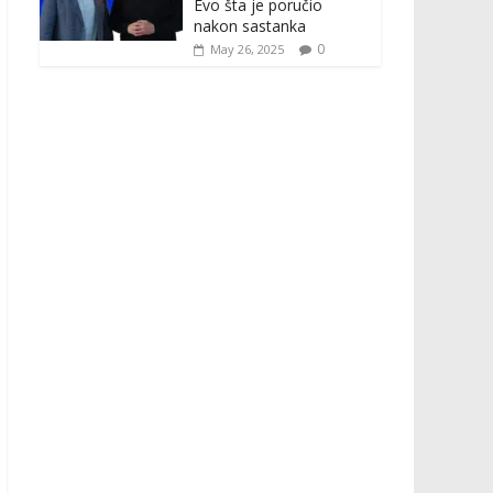
Evo šta je poručio
nakon sastanka
0
May 26, 2025