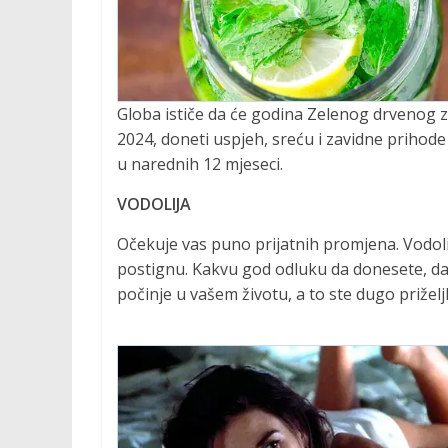
Globa ističe da će godina Zelenog drvenog z
2024, doneti uspjeh, sreću i zavidne prihod
u narednih 12 mjeseci.
VODOLIJA
Očekuje vas puno prijatnih promjena. Vodoli
postignu. Kakvu god odluku da donesete, dać
počinje u vašem životu, a to ste dugo priželjk