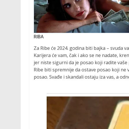
RIBA
Za Ribe će 2024. godina biti bajka – svuda vas
Karijera će vam, čak i ako se ne nadate, kr
jer niste sigurni da je posao koji radite vaše
Ribe biti spremnije da ostave posao koji ne 
posao. Svađe i skandali ostaju iza vas, a odn