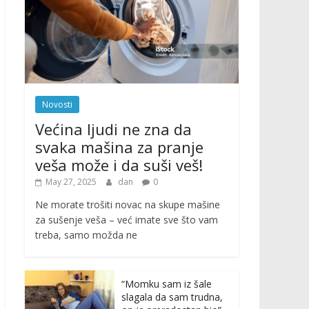
Novosti
Većina ljudi ne zna da
svaka mašina za pranje
veša može i da suši veš!
May 27, 2025
dan
0
Ne morate trošiti novac na skupe mašine
za sušenje veša – već imate sve što vam
treba, samo možda ne
“Momku sam iz šale
slagala da sam trudna,