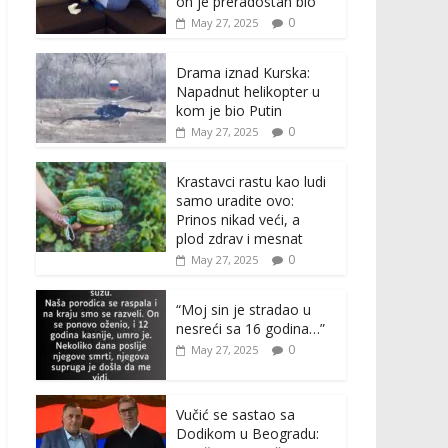
on je preradostan bio”
0
May 27, 2025
Drama iznad Kurska:
Napadnut helikopter u
kom je bio Putin
0
May 27, 2025
Krastavci rastu kao ludi
samo uradite ovo:
Prinos nikad veći, a
plod zdrav i mesnat
0
May 27, 2025
“Moj sin je stradao u
nesreći sa 16 godina…”
0
May 27, 2025
Vučić se sastao sa
Dodikom u Beogradu: