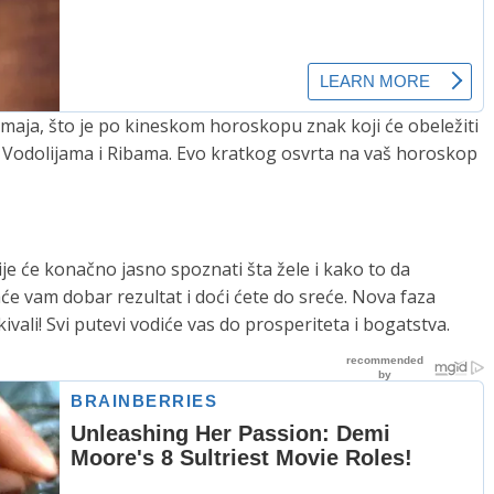
maja, što je po kineskom horoskopu znak koji će obeležiti
e Vodolijama i Ribama. Evo kratkog osvrta na vaš horoskop
je će konačno jasno spoznati šta žele i kako to da
e vam dobar rezultat i doći ćete do sreće. Nova faza
ivali! Svi putevi vodiće vas do prosperiteta i bogatstva.