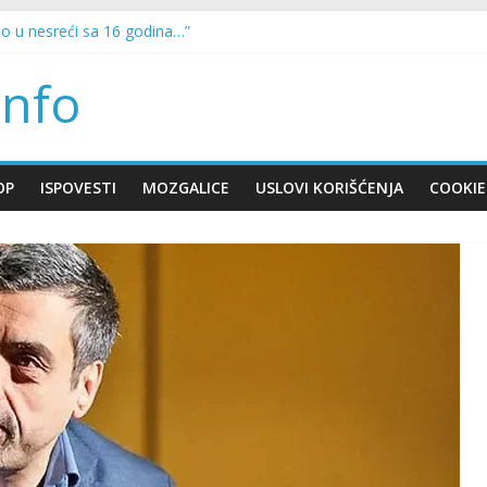
ao u nesreći sa 16 godina…”
na da svaka mašina za pranje veša može i da suši veš!
le slagala da sam trudna, on je preradostan bio”
nfo
ka: Napadnut helikopter u kom je bio Putin
ao ludi samo uradite ovo: Prinos nikad veći, a plod zdrav i mesnat
OP
ISPOVESTI
MOZGALICE
USLOVI KORIŠĆENJA
COOKIE