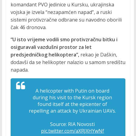
komandant PVO jedinice u Kursku, ukrajinska
vojska je izvela “nezapamćen napad”, a ruski
sistemi protivzračne odbrane su navodno oborili
čak 46 dronova.
“U isto vrijeme vodili smo protivzračnu bitku i
osiguravali vazdušni prostor za let
predsjedničkog helikoptera”,
rekao je Daškin,
dodavši da se helikopter nalazio u samom središtu
napada.
A helicopter with Putin on board
during his visit to the Kursk region
found itself at the epicenter of
repelling an attack by Ukrainian UAVs.
Source: RIA Novosti
pic.twitter.com/aXRJXHYwNf