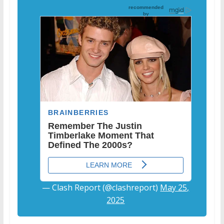
— Clash Report (@clashreport)
May 25,
2025