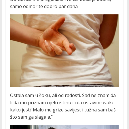
samo odmorite dobro par dana.
Ostala sam u šoku, ali od radosti. Sad ne znam da
li da mu priznam cijelu istinu ili da ostavim ovako
kako jest? Malo me grize savijest i tužna sam baš
što sam ga slagala.”