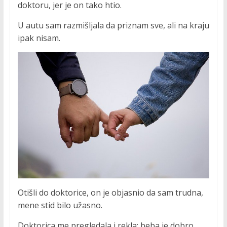
doktoru, jer je on tako htio.
U autu sam razmišljala da priznam sve, ali na kraju
ipak nisam.
Otišli do doktorice, on je objasnio da sam trudna,
mene stid bilo užasno.
Doktorica me pregledala i rekla; beba je dobro,