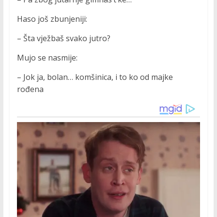
Haso još zbunjeniji:
– Šta vježbaš svako jutro?
Mujo se nasmije:
– Jok ja, bolan… komšinica, i to ko od majke
rođena