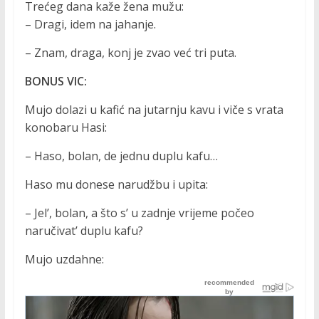
Trećeg dana kaže žena mužu:
– Dragi, idem na jahanje.
– Znam, draga, konj je zvao već tri puta.
BONUS VIC:
Mujo dolazi u kafić na jutarnju kavu i viče s vrata
konobaru Hasi:
– Haso, bolan, de jednu duplu kafu…
Haso mu donese narudžbu i upita:
– Jel’, bolan, a što s’ u zadnje vrijeme počeo
naručivat’ duplu kafu?
Mujo uzdahne: