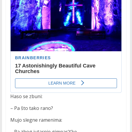
Haso se zbuni:
– Pa što tako rano?
Mujo slegne ramenima:
– Pa zbog jutarnje gimnas’t’ke…