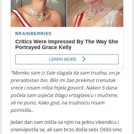
“Momku sam iz šale slagala da sam trudna, on je
preradostan bio. Bilo mi žao prekinut trenutak
sreće i nisam ništa htjela govorit. Nakon 5 dana
počela sam osjećat blagu vrtoglavicu i mučnine,
ali ne puno. Kako god, na trudnoću nisam
pomislila..
Jedan dan sam otišla sa njim na jednu vikendicu i
onesvijestila se, ali sam brzo došla sebi. Otišli smo