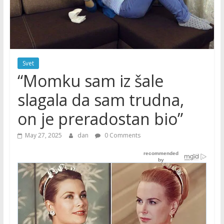
Svet
“Momku sam iz šale
slagala da sam trudna,
on je preradostan bio”
May 27, 2025
dan
0 Comments