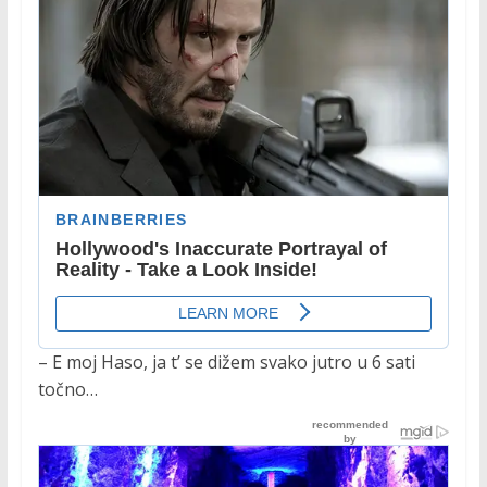
– E moj Haso, ja t’ se dižem svako jutro u 6 sati
točno…