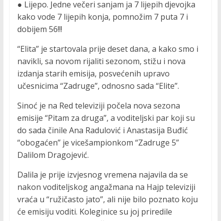
● Lijepo. Jedne večeri sanjam ja 7 lijepih djevojka
kako vode 7 lijepih konja, pomnožim 7 puta 7 i
dobijem 56!!!
“Elita” je startovala prije deset dana, a kako smo i
navikli, sa novom rijaliti sezonom, stižu i nova
izdanja starih emisija, posvećenih upravo
učesnicima “Zadruge”, odnosno sada “Elite”.
Sinoć je na Red televiziji počela nova sezona
emisije “Pitam za druga”, a voditeljski par koji su
do sada činile Ana Radulović i Anastasija Buđić
“obogaćen” je vicešampionkom “Zadruge 5”
Dalilom Dragojević.
Dalila je prije izvjesnog vremena najavila da se
nakon voditeljskog angažmana na Hajp televiziji
vraća u “ružičasto jato”, ali nije bilo poznato koju
će emisiju voditi. Koleginice su joj priredile