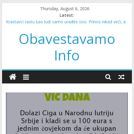
Skip
Thursday, August 6, 2026
to
Latest:
Drama iznad Kurska: Napadnut helikopter u kom je bio Putin
content
Krastavci rastu kao ludi samo uradite ovo: Prinos nikad veći, a
plod zdrav i mesnat
Obavestavamo
“Moj sin je stradao u nesreći sa 16 godina…”
Većina ljudi ne zna da svaka mašina za pranje veša može i da
Info
suši veš!
“Momku sam iz šale slagala da sam trudna, on je preradostan
bio”