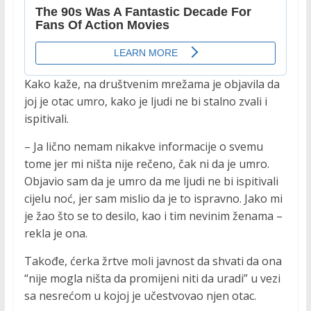
Kako kaže, na društvenim mrežama je objavila da
joj je otac umro, kako je ljudi ne bi stalno zvali i
ispitivali.
– Ja lično nemam nikakve informacije o svemu
tome jer mi ništa nije rečeno, čak ni da je umro.
Objavio sam da je umro da me ljudi ne bi ispitivali
cijelu noć, jer sam mislio da je to ispravno. Jako mi
je žao što se to desilo, kao i tim nevinim ženama –
rekla je ona.
Takođe, ćerka žrtve moli javnost da shvati da ona
“nije mogla ništa da promijeni niti da uradi” u vezi
sa nesrećom u kojoj je učestvovao njen otac.