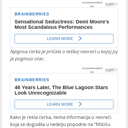
Njegova ćerka je pričala o teškoj nesreći u kojoj joj
je poginuo otac.
Kako je rekla ćerka, nema informacija o nesreći
koja se dogodila u nedelju popodne na “Milošu