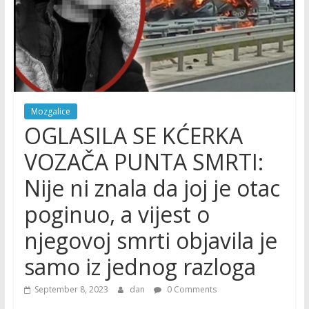
Mozgalice
OGLASILA SE KĆERKA
VOZAČA PUNTA SMRTI:
Nije ni znala da joj je otac
poginuo, a vijest o
njegovoj smrti objavila je
samo iz jednog razloga
September 8, 2023
dan
0 Comments