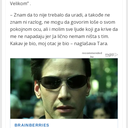
Velikom” .
– Znam da to nije trebalo da uradi, a takođe ne
znam ni razlog, ne mogu da govorim loše o svom
pokojnom ocu, ali i molim sve ljude koji ga krive da
me ne napadaju jer Ja lično nemam ništa s tim.
Kakav je bio, moj otac je bio – naglašava Tara.