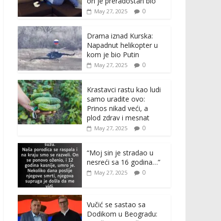
on je preradostan bio”
0
May 27, 2025
Drama iznad Kurska:
Napadnut helikopter u
kom je bio Putin
0
May 27, 2025
Krastavci rastu kao ludi
samo uradite ovo:
Prinos nikad veći, a
plod zdrav i mesnat
0
May 27, 2025
“Moj sin je stradao u
nesreći sa 16 godina…”
0
May 27, 2025
Vučić se sastao sa
Dodikom u Beogradu: