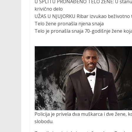
U SPLITU PRONAĐENO TELO ŽENE: U stanu se
krivično delo
UŽAS U NJUJORKU Ribar izvukao beživotno te
Telo žene pronašla njena snaja
Telo je pronašla snaja 70-godišnje žene koj
Policija je privela dva muškarca i dve žene, k
slobodu.