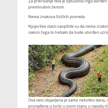
Za prikrivanje tela je optužena Inga Berden
preminulom ženom.
Nema znakova fizičkih povreda
Njujorške vlasti saopštile su da nema znakova
nakon čega bi trebalo da bude utvrđen uzro
Ova vest objavljena je samo nekoliko dana, n
pronađena u torbi u svom stanu u naselju Ki