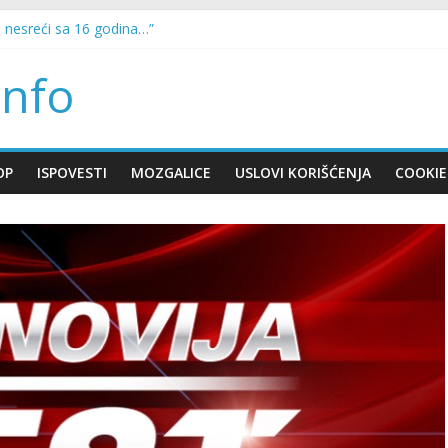
ludi samo uradite ovo: Prinos nikad veći, a plod zdrav i mesnat
u nesreći sa 16 godina…”
da svaka mašina za pranje veša može i da suši veš!
nfo
slagala da sam trudna, on je preradostan bio”
 Napadnut helikopter u kom je bio Putin
OP
ISPOVESTI
MOZGALICE
USLOVI KORIŠĆENJA
COOKIE