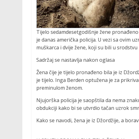
Tijelo sedamdesetgodišnje žene pronađeno j
je danas američka policija. U vezi sa ovim u
muškarca i dvije žene, koji su bili u srodstvu
Sadržaj se nastavlja nakon oglasa
Žena čije je tijelo pronađeno bila je iz Džor
je tijelo. Inga Berden optužena je za prikriv
preminulom ženom.
Njujorška policija je saopštila da nema znakov
obdukciji kako bi se utvrdio tačan uzrok sm
Kako se navodi, žena je iz Džordžije, a bora