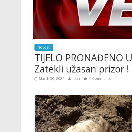
Novosti
TIJELO PRONAĐENO U 
Zatekli užasan prizor 
March 30, 2024
dan
0 Comments