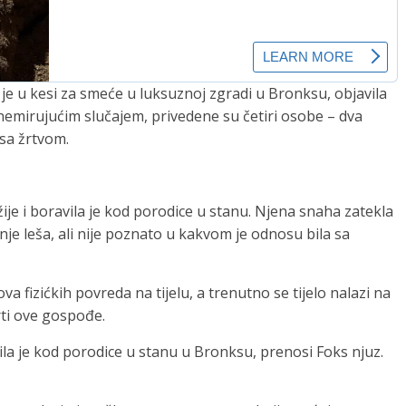
e u kesi za smeće u luksuznoj zgradi u Bronksu, objavila
znemirujućim slučajem, privedene su četiri osobe – dva
 sa žrtvom.
džije i boravila je kod porodice u stanu. Njena snaha zatekla
anje leša, ali nije poznato u kakvom je odnosu bila sa
a fizićkih povreda na tijelu, a trenutno se tijelo nalazi na
rti ove gospođe.
vila je kod porodice u stanu u Bronksu, prenosi Foks njuz.