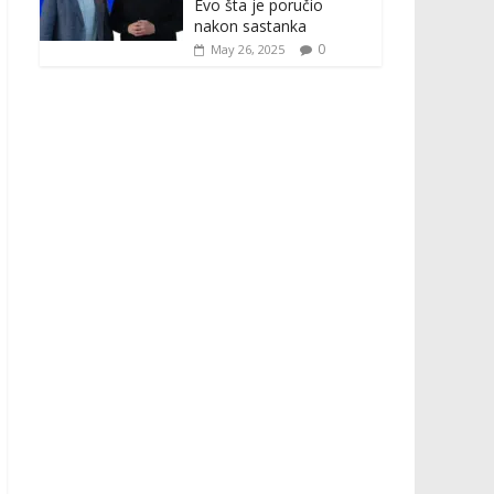
Evo šta je poručio
nakon sastanka
0
May 26, 2025