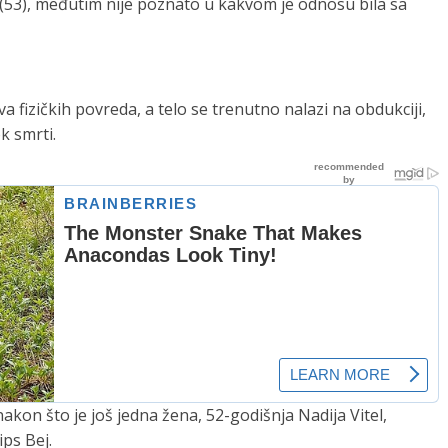
 (53), međutim nije poznato u kakvom je odnosu bila sa
 fizičkih povreda, a telo se trenutno nalazi na obdukciji,
k smrti.
akon što je još jedna žena, 52-godišnja Nadija Vitel,
ps Bej.