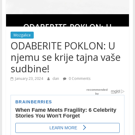
Mozgalice
ODABERITE POKLON: U
njemu se krije tajna vaše
sudbine!
January 23, 2024
dan
0 Comments