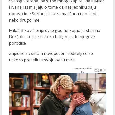
Svetog Stefana, pa su se mnogi zapitali da li Miloš
i Ivana razmišljaju o tome da nasljedniku daju
upravo ime Stefan, ili su za mališana namijenili
neko drugo ime.
Miloš Biković prije dvije godine kupio je stan na
Dorćolu, koji će uskoro biti gnijezdo njegove
porodice.
Zajedno sa sinom novopečeni roditelji će se
uskoro preseliti u svoju oazu mira.