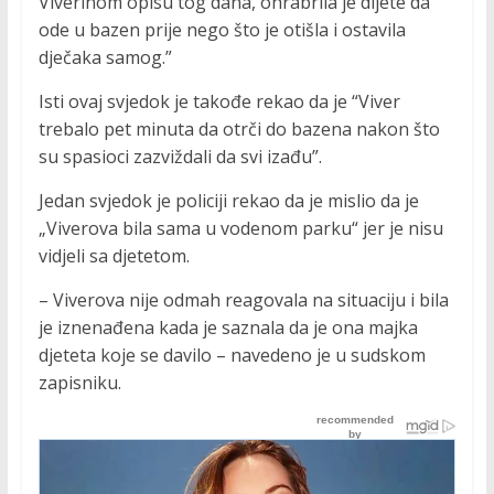
Viverinom opisu tog dana, ohrabrila je dijete da
ode u bazen prije nego što je otišla i ostavila
dječaka samog.”
Isti ovaj svjedok je takođe rekao da je “Viver
trebalo pet minuta da otrči do bazena nakon što
su spasioci zazviždali da svi izađu”.
Jedan svjedok je policiji rekao da je mislio da je
„Viverova bila sama u vodenom parku“ jer je nisu
vidjeli sa djetetom.
– Viverova nije odmah reagovala na situaciju i bila
je iznenađena kada je saznala da je ona majka
djeteta koje se davilo – navedeno je u sudskom
zapisniku.