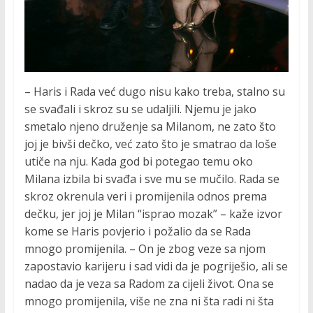
– Haris i Rada već dugo nisu kako treba, stalno su
se svađali i skroz su se udaljili. Njemu je jako
smetalo njeno druženje sa Milanom, ne zato što
joj je bivši dečko, već zato što je smatrao da loše
utiče na nju. Kada god bi potegao temu oko
Milana izbila bi svađa i sve mu se mučilo. Rada se
skroz okrenula veri i promijenila odnos prema
dečku, jer joj je Milan “isprao mozak” – kaže izvor
kome se Haris povjerio i požalio da se Rada
mnogo promijenila. – On je zbog veze sa njom
zapostavio karijeru i sad vidi da je pogriješio, ali se
nadao da je veza sa Radom za cijeli život. Ona se
mnogo promijenila, više ne zna ni šta radi ni šta