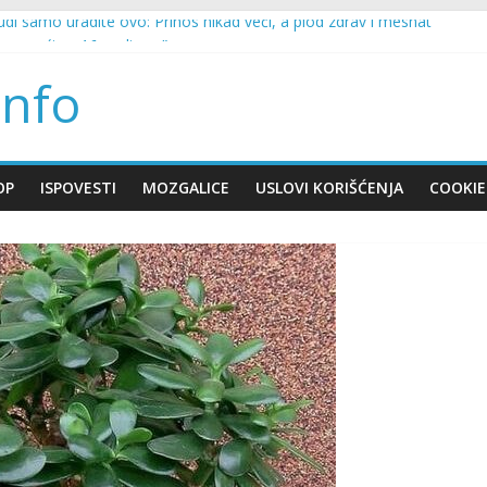
ludi samo uradite ovo: Prinos nikad veći, a plod zdrav i mesnat
u nesreći sa 16 godina…”
da svaka mašina za pranje veša može i da suši veš!
nfo
slagala da sam trudna, on je preradostan bio”
 Napadnut helikopter u kom je bio Putin
OP
ISPOVESTI
MOZGALICE
USLOVI KORIŠĆENJA
COOKIE