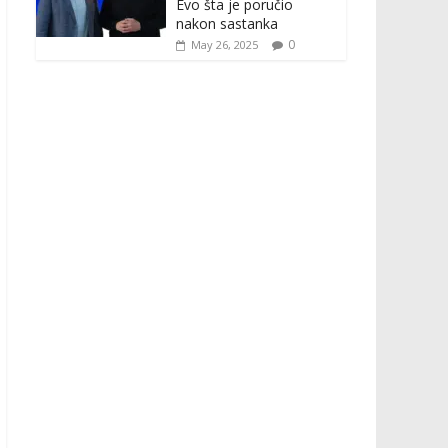
Evo šta je poručio
nakon sastanka
0
May 26, 2025