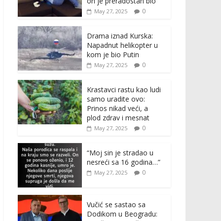
on je preradostan bio”
0
May 27, 2025
Drama iznad Kurska:
Napadnut helikopter u
kom je bio Putin
0
May 27, 2025
Krastavci rastu kao ludi
samo uradite ovo:
Prinos nikad veći, a
plod zdrav i mesnat
0
May 27, 2025
“Moj sin je stradao u
nesreći sa 16 godina…”
0
May 27, 2025
Vučić se sastao sa
Dodikom u Beogradu: