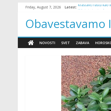
Skip
Friday, August 7, 2026
Latest:
Krastavci rastu kao 
to
“Moj sin je stradao 
content
Većina ljudi ne zna 
Obavestavamo I
“Momku sam iz šale 
Drama iznad Kurska:
NOVOSTI
SVET
ZABAVA
HOROSK